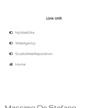
Link Utili
MyWebSite
WebAgency
StudioWebReputation
Home