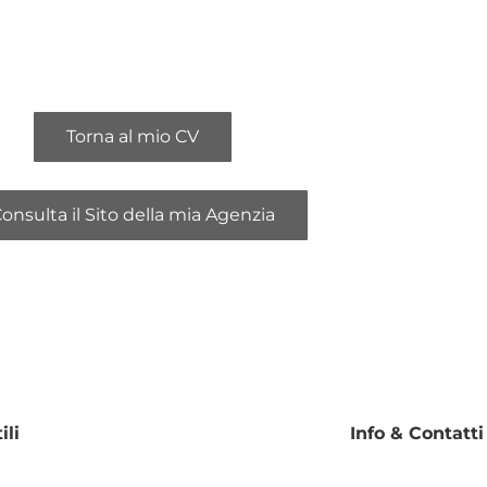
Torna al mio CV
onsulta il Sito della mia Agenzia
ili
Info & Contatti